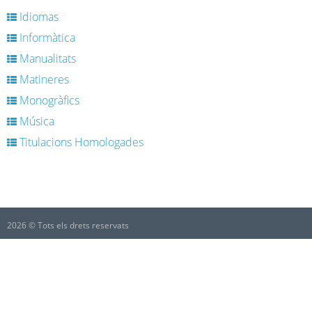
Idiomas
Informàtica
Manualitats
Matineres
Monogràfics
Música
Titulacions Homologades
2026 © Tots els drets reservats