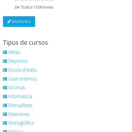
De 15:00 a 17:00 hores
Incriure's
Tipus de cursos
Altres
Deportes
Escola d'estiu
Gastronòmics
Idiomas
Informàtica
Manualitats
Matineres
Monogràfics
Música