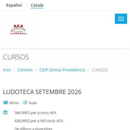
Español
Català
CURSOS
Inici
Centres
CEIP Divina Providència
CURSOS
LUDOTECA SETEMBRE 2026
Altres
Aula:
36€/MES per a socis AFA
42€/MES per a NO socis AFA
De dilluns a divendres