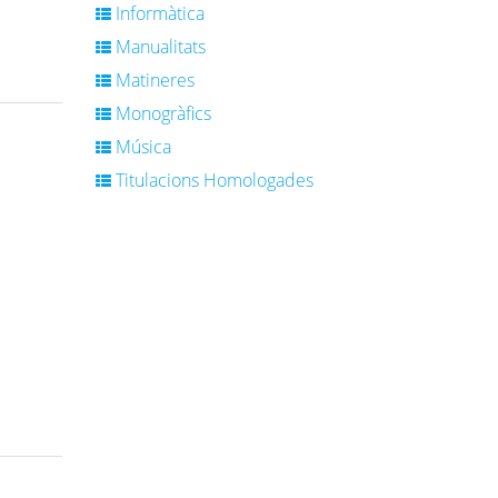
Informàtica
Manualitats
Matineres
Monogràfics
Música
Titulacions Homologades