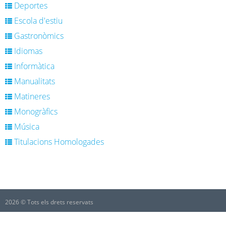
Deportes
Escola d'estiu
Gastronòmics
Idiomas
Informàtica
Manualitats
Matineres
Monogràfics
Música
Titulacions Homologades
2026 © Tots els drets reservats