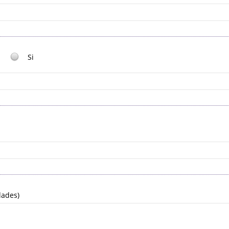
Si
dades)