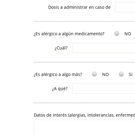
Dosis a administrar en caso de
¿Es alérgico a algún medicamento?
NO
¿Cuál?
¿Es alérgico a algo más?
NO
Si
¿A qué?
Datos de interés (alergias, intolerancias, enferme