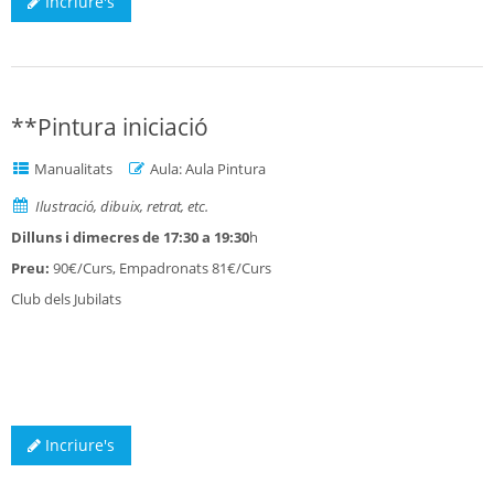
Incriure's
**Pintura iniciació
Manualitats
Aula: Aula Pintura
Ilustració, dibuix, retrat, etc.
Dilluns i dimecres de 17:30 a 19:30
h
Preu:
90€/Curs, Empadronats 81€/Curs
Club dels Jubilats
Incriure's