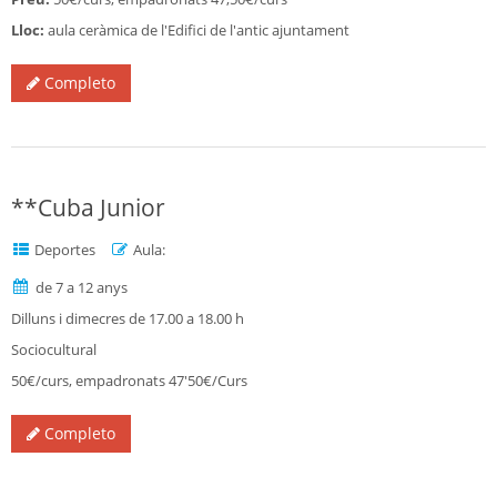
Lloc:
aula ceràmica de l'Edifici de l'antic ajuntament
Completo
**Cuba Junior
Deportes
Aula:
de 7 a 12 anys
Dilluns i dimecres de 17.00 a 18.00 h
Sociocultural
50€/curs, empadronats 47'50€/Curs
Completo