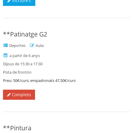
Incriure's
**Patinatge G2
Deportes
Aula:
a partir de 6 anys
Dijous de 15:30 a 17:30
Pista de frontón
Preu: 50€/curs; empadronats 47,50€/curs
Completo
**Pintura