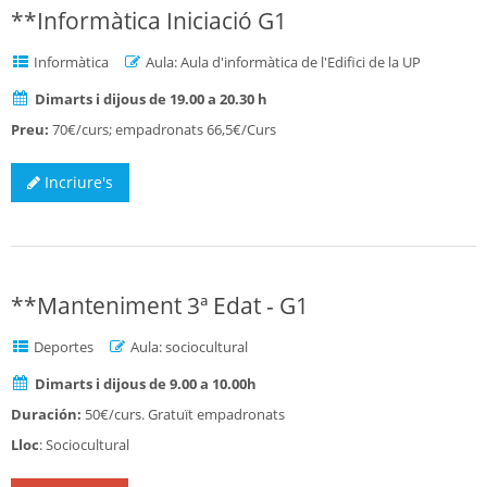
**Informàtica Iniciació G1
Informàtica
Aula: Aula d'informàtica de l'Edifici de la UP
Dimarts i dijous de 19.00 a 20.30 h
Preu:
70€/curs; empadronats 66,5€/Curs
Incriure's
**Manteniment 3ª Edat - G1
Deportes
Aula: sociocultural
Dimarts i dijous de 9.00 a 10.00h
Duración:
50€/curs. Gratuït empadronats
Lloc
: Sociocultural