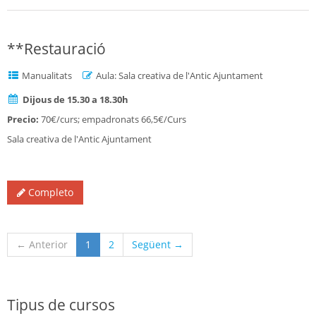
**Restauració
Manualitats
Aula: Sala creativa de l'Antic Ajuntament
Dijous de 15.30 a 18.30h
Precio:
70€/curs; empadronats 66,5€/Curs
Sala creativa de l'Antic Ajuntament
Completo
(current)
← Anterior
1
2
Següent →
Tipus de cursos