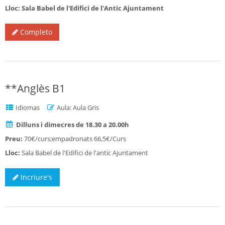
Lloc: Sala Babel de l'Edifici de l'Antic Ajuntament
Completo
**Anglès B1
Idiomas
Aula: Aula Gris
Dilluns i dimecres de 18.30 a 20.00h
Preu:
70€/curs;empadronats 66,5€/Curs
Lloc:
Sala Babel de l'Edifici de l'antic Ajuntament
Incriure's