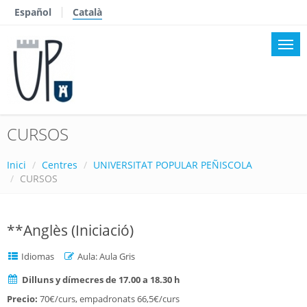
Español
Català
CURSOS
Inici
Centres
UNIVERSITAT POPULAR PEÑISCOLA
CURSOS
**Anglès (Iniciació)
Idiomas
Aula: Aula Gris
Dilluns y dímecres de 17.00 a 18.30 h
Precio:
70€/curs, empadronats 66,5€/curs