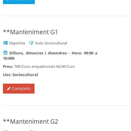
**Manteniment G1
Deportes
Aula: Sociocultural
Dilluns, dimecres i divendres - Hora: 09:00 a
10:00h
Preu:
70€/Curs, empadronats 66,5€/Curs
Lloc: Sociocultural
Completo
**Manteniment G2