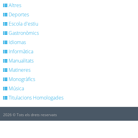
Altres
Deportes
Escola d'estiu
Gastronòmics
Idiomas
Informàtica
Manualitats
Matineres
Monogràfics
Música
Titulacions Homologades
2026 © Tots els drets reservats