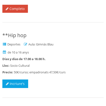
Completo
**Hip hop
Deportes
Aula: Gimnàs Blau
de 10 a 16 anys
Días y días de 17.00 a 18.00 h.
Lloc:
Socio Cultural
Precio:
50€/curso; empadronats 47,50€/curs
Incriure's