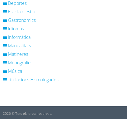
Deportes
Escola d'estiu
Gastronòmics
Idiomas
Informàtica
Manualitats
Matineres
Monogràfics
Música
Titulacions Homologades
2026 © Tots els drets reservats