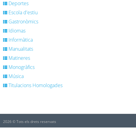
Deportes
Escola d'estiu
Gastronòmics
Idiomas
Informàtica
Manualitats
Matineres
Monogràfics
Música
Titulacions Homologades
2026 © Tots els drets reservats