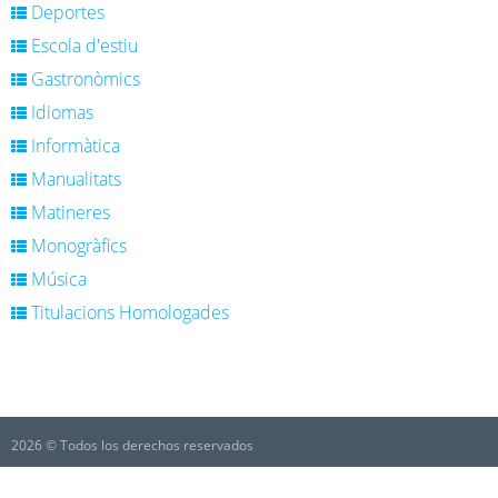
Deportes
Escola d'estiu
Gastronòmics
Idiomas
Informàtica
Manualitats
Matineres
Monogràfics
Música
Titulacions Homologades
2026 © Todos los derechos reservados