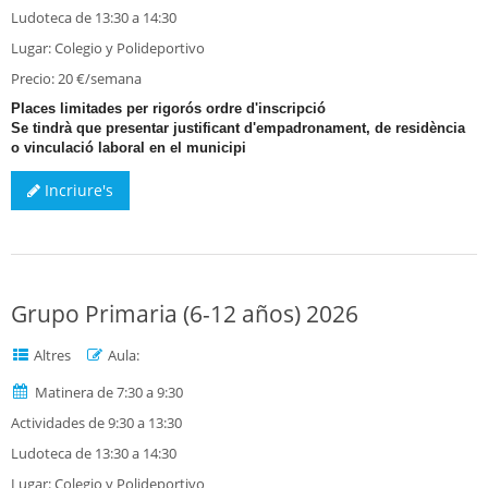
Ludoteca de 13:30 a 14:30
Lugar: Colegio y Polideportivo
Precio: 20 €/semana
Places limitades per rigorós ordre d'inscripció
Se tindrà que presentar justificant d'empadronament, de residència
o vinculació laboral en el municipi
Incriure's
Grupo Primaria (6-12 años) 2026
Altres
Aula:
Matinera de 7:30 a 9:30
Actividades de 9:30 a 13:30
Ludoteca de 13:30 a 14:30
Lugar: Colegio y Polideportivo