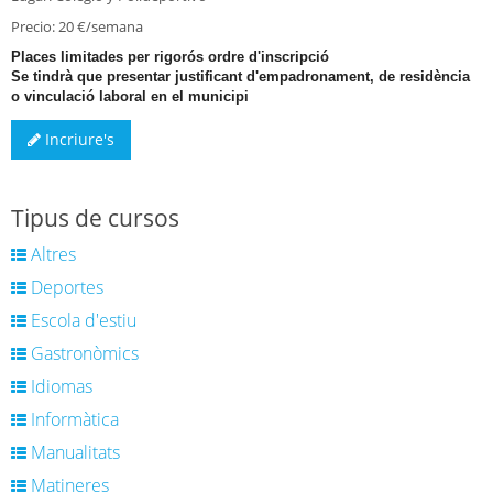
Precio: 20 €/semana
Places limitades per rigorós ordre d'inscripció
Se tindrà que presentar justificant d'empadronament, de residència
o vinculació laboral en el municipi
Incriure's
Tipus de cursos
Altres
Deportes
Escola d'estiu
Gastronòmics
Idiomas
Informàtica
Manualitats
Matineres