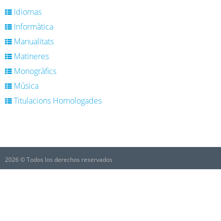
Idiomas
Informàtica
Manualitats
Matineres
Monogràfics
Música
Titulacions Homologades
2026 © Todos los derechos reservados