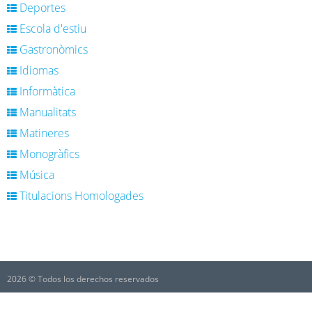
Deportes
Escola d'estiu
Gastronòmics
Idiomas
Informàtica
Manualitats
Matineres
Monogràfics
Música
Titulacions Homologades
2026 © Todos los derechos reservados