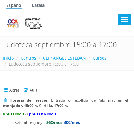
Español
Català
Ludoteca septiembre 15:00 a 17:00
Inicio
Centros
CEIP ANGEL ESTEBAN
Cursos
Ludoteca septiembre 15:00 a 17:00
Altres
Aula:
Horaris del servei:
Entrada o recollida de l’alumnat en el
menjador
,
15:00 h.
Sortida,
17:00 h.
Preus socis
//
preus no socis
:
setembre i juny =
36€/mes
.
40€/mes