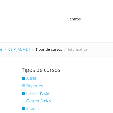
Centros
os
CEIP JAUME I
Tipos de cursos
Informàtica
Tipos de cursos
Altres
Deportes
Escola d'estiu
Gastronòmics
Idiomas