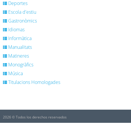
Deportes
Escola d'estiu
Gastronòmics
Idiomas
Informàtica
Manualitats
Matineres
Monogràfics
Música
Titulacions Homologades
2026 © Todos los derechos reservados