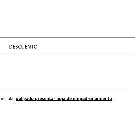
DESCUENTO
ñíscola,
obligado presentar hoja de empadronamiento
.