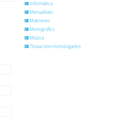
Informàtica
Manualitats
Matineres
Monogràfics
Música
Titulacions Homologades