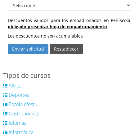
Descuentos válidos para los empadronados en Peñíscola,
obligado presentar hoja de empadronamiento
.
Los descuentos no son acumulables
Enviar solicitud
Restablecer
Tipos de cursos
Altres
Deportes
Escola d'estiu
Gastronòmics
Idiomas
Informàtica