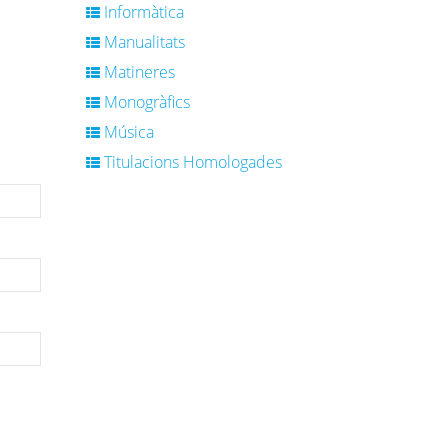
Informàtica
Manualitats
Matineres
Monogràfics
Música
Titulacions Homologades