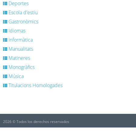
Deportes
Escola d'estiu
Gastronòmics
Idiomas
Informàtica
Manualitats
Matineres
Monogràfics
Música
Titulacions Homologades
2026 © Todos los derechos reservados