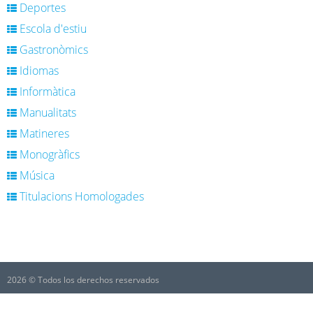
Deportes
Escola d'estiu
Gastronòmics
Idiomas
Informàtica
Manualitats
Matineres
Monogràfics
Música
Titulacions Homologades
2026 © Todos los derechos reservados