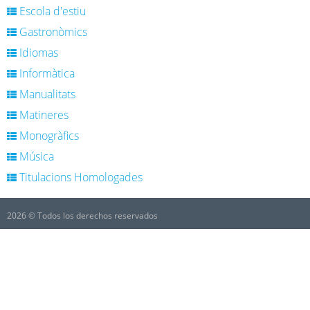
Escola d'estiu
Gastronòmics
Idiomas
Informàtica
Manualitats
Matineres
Monogràfics
Música
Titulacions Homologades
2026 © Todos los derechos reservados