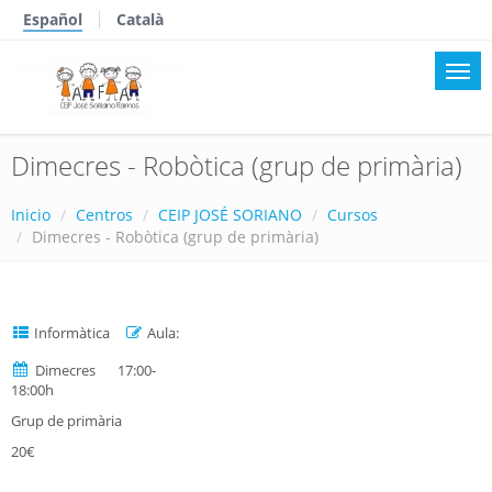
Español
Català
Dimecres - Robòtica (grup de primària)
Inicio
Centros
CEIP JOSÉ SORIANO
Cursos
Dimecres - Robòtica (grup de primària)
Informàtica
Aula:
Dimecres 17:00-
18:00h
Grup de primària
20€