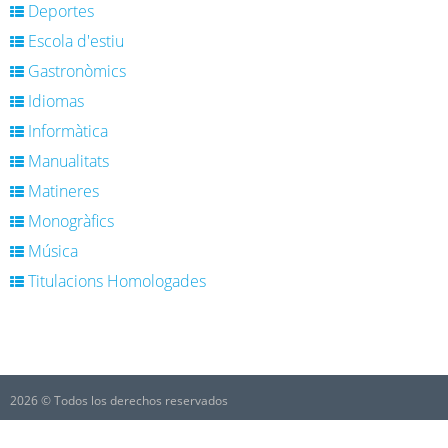
Deportes
Escola d'estiu
Gastronòmics
Idiomas
Informàtica
Manualitats
Matineres
Monogràfics
Música
Titulacions Homologades
2026 © Todos los derechos reservados