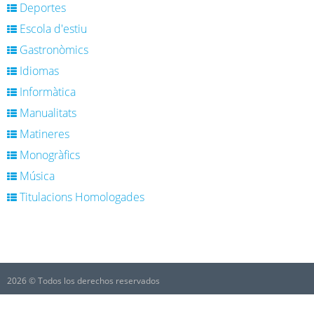
Deportes
Escola d'estiu
Gastronòmics
Idiomas
Informàtica
Manualitats
Matineres
Monogràfics
Música
Titulacions Homologades
2026 © Todos los derechos reservados