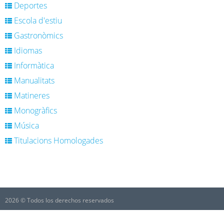
Deportes
Escola d'estiu
Gastronòmics
Idiomas
Informàtica
Manualitats
Matineres
Monogràfics
Música
Titulacions Homologades
2026 © Todos los derechos reservados