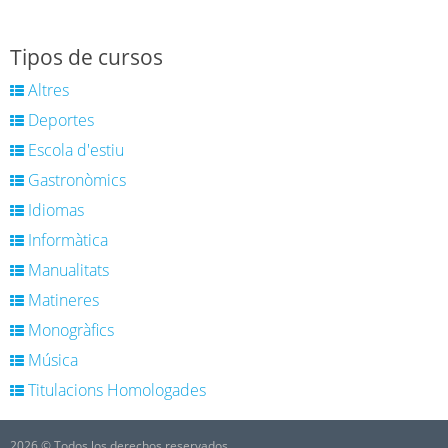
Tipos de cursos
Altres
Deportes
Escola d'estiu
Gastronòmics
Idiomas
Informàtica
Manualitats
Matineres
Monogràfics
Música
Titulacions Homologades
2026 © Todos los derechos reservados