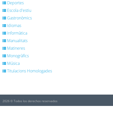
Deportes
Escola d'estiu
Gastronòmics
Idiomas
Informàtica
Manualitats
Matineres
Monogràfics
Música
Titulacions Homologades
2026 © Todos los derechos reservados