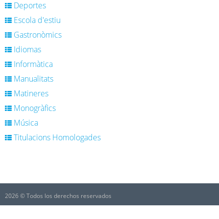
Deportes
Escola d'estiu
Gastronòmics
Idiomas
Informàtica
Manualitats
Matineres
Monogràfics
Música
Titulacions Homologades
2026 © Todos los derechos reservados