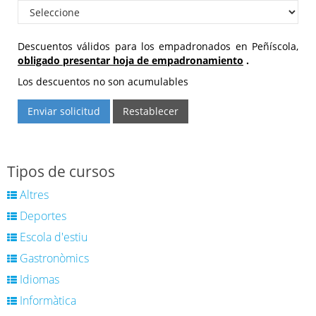
Descuentos válidos para los empadronados en Peñíscola,
obligado presentar hoja de empadronamiento
.
Los descuentos no son acumulables
Enviar solicitud
Restablecer
Tipos de cursos
Altres
Deportes
Escola d'estiu
Gastronòmics
Idiomas
Informàtica