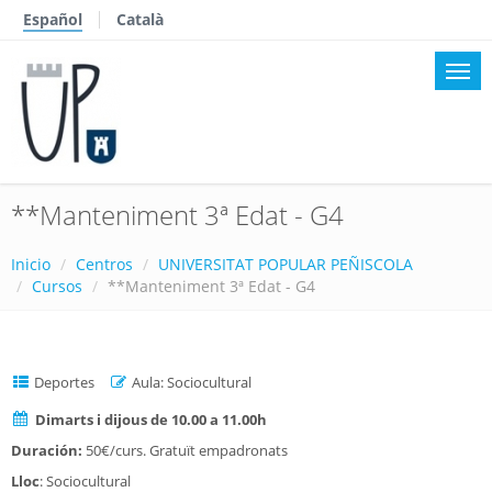
Español
Català
**Manteniment 3ª Edat - G4
Inicio
Centros
UNIVERSITAT POPULAR PEÑISCOLA
Cursos
**Manteniment 3ª Edat - G4
Deportes
Aula: Sociocultural
Dimarts i dijous de 10.00 a 11.00h
Duración:
50€/curs. Gratuït empadronats
Lloc
: Sociocultural