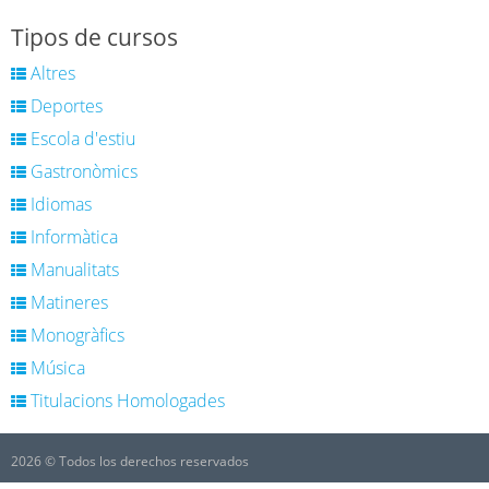
Tipos de cursos
Altres
Deportes
Escola d'estiu
Gastronòmics
Idiomas
Informàtica
Manualitats
Matineres
Monogràfics
Música
Titulacions Homologades
2026 © Todos los derechos reservados