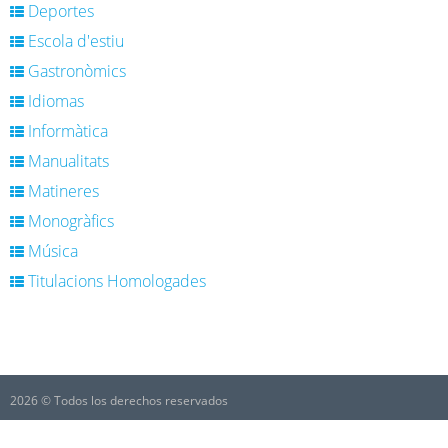
Deportes
Escola d'estiu
Gastronòmics
Idiomas
Informàtica
Manualitats
Matineres
Monogràfics
Música
Titulacions Homologades
2026 © Todos los derechos reservados