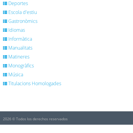
Deportes
Escola d'estiu
Gastronòmics
Idiomas
Informàtica
Manualitats
Matineres
Monogràfics
Música
Titulacions Homologades
2026 © Todos los derechos reservados