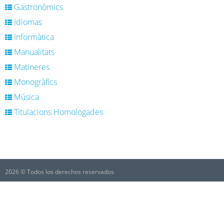
Gastronòmics
Idiomas
Informàtica
Manualitats
Matineres
Monogràfics
Música
Titulacions Homologades
2026 © Todos los derechos reservados