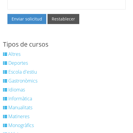
Enviar solicitud
Restablecer
Tipos de cursos
Altres
Deportes
Escola d'estiu
Gastronòmics
Idiomas
Informàtica
Manualitats
Matineres
Monogràfics