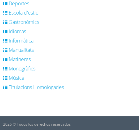
Deportes
Escola d'estiu
Gastronòmics
Idiomas
Informàtica
Manualitats
Matineres
Monogràfics
Música
Titulacions Homologades
2026 © Todos los derechos reservados