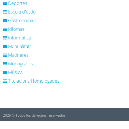
Deportes
Escola d'estiu
Gastronòmics
Idiomas
Informàtica
Manualitats
Matineres
Monogràfics
Música
Titulacions Homologades
2026 © Todos los derechos reservados