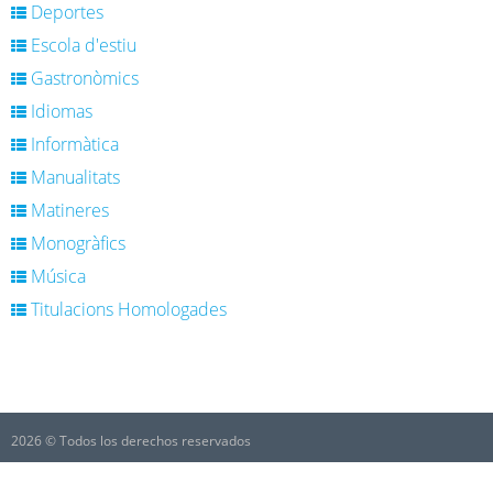
Deportes
Escola d'estiu
Gastronòmics
Idiomas
Informàtica
Manualitats
Matineres
Monogràfics
Música
Titulacions Homologades
2026 © Todos los derechos reservados