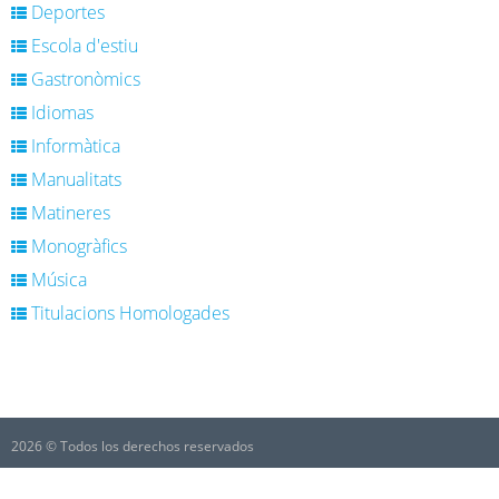
Deportes
Escola d'estiu
Gastronòmics
Idiomas
Informàtica
Manualitats
Matineres
Monogràfics
Música
Titulacions Homologades
2026 © Todos los derechos reservados