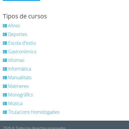
Tipos de cursos
Altres
Deportes
Escola d'estiu
Gastronòmics
Idiomas
Informàtica
Manualitats
Matineres
Monogràfics
Música
Titulacions Homologades
2026 © Todos los derechos reservados