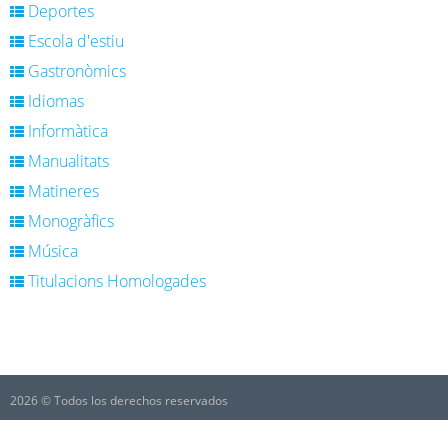
Deportes
Escola d'estiu
Gastronòmics
Idiomas
Informàtica
Manualitats
Matineres
Monogràfics
Música
Titulacions Homologades
2026 © Todos los derechos reservados