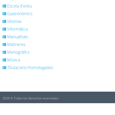
Escola d'estiu
Gastronòmics
Idiomas
Informàtica
Manualitats
Matineres
Monogràfics
Música
Titulacions Homologades
2026 © Todos los derechos reservados