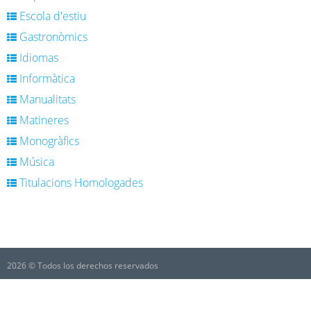
Escola d'estiu
Gastronòmics
Idiomas
Informàtica
Manualitats
Matineres
Monogràfics
Música
Titulacions Homologades
2026 © Todos los derechos reservados