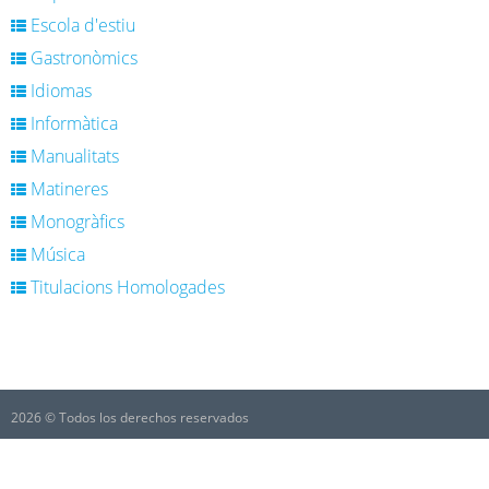
Escola d'estiu
Gastronòmics
Idiomas
Informàtica
Manualitats
Matineres
Monogràfics
Música
Titulacions Homologades
2026 © Todos los derechos reservados