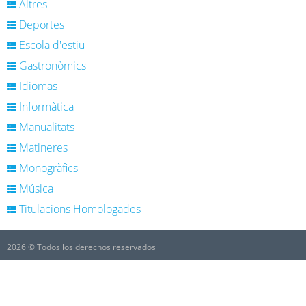
Altres
Deportes
Escola d'estiu
Gastronòmics
Idiomas
Informàtica
Manualitats
Matineres
Monogràfics
Música
Titulacions Homologades
2026 © Todos los derechos reservados