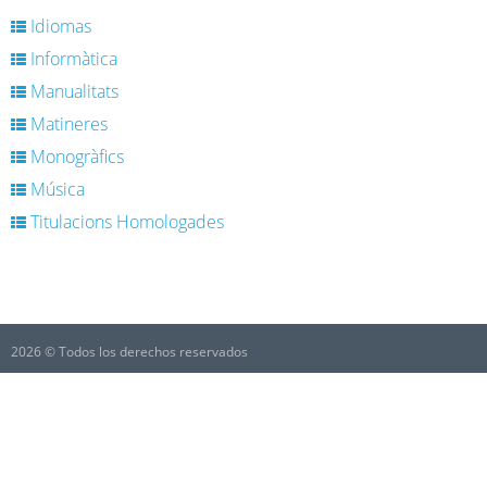
Idiomas
Informàtica
Manualitats
Matineres
Monogràfics
Música
Titulacions Homologades
2026 © Todos los derechos reservados