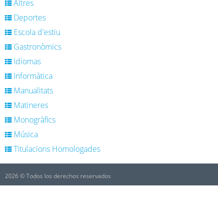
Altres
Deportes
Escola d'estiu
Gastronòmics
Idiomas
Informàtica
Manualitats
Matineres
Monogràfics
Música
Titulacions Homologades
2026 © Todos los derechos reservados