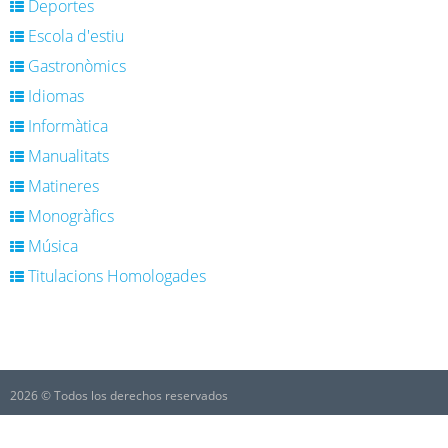
Deportes
Escola d'estiu
Gastronòmics
Idiomas
Informàtica
Manualitats
Matineres
Monogràfics
Música
Titulacions Homologades
2026 © Todos los derechos reservados