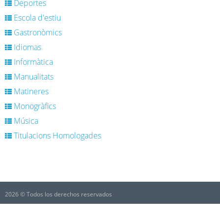
Deportes
Escola d'estiu
Gastronòmics
Idiomas
Informàtica
Manualitats
Matineres
Monogràfics
Música
Titulacions Homologades
2026 © Todos los derechos reservados