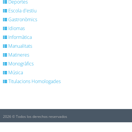
Deportes
Escola d'estiu
Gastronòmics
Idiomas
Informàtica
Manualitats
Matineres
Monogràfics
Música
Titulacions Homologades
2026 © Todos los derechos reservados