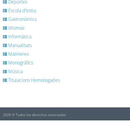
Deportes
Escola d'estiu
Gastronòmics
Idiomas
Informàtica
Manualitats
Matineres
Monogràfics
Música
Titulacions Homologades
2026 © Todos los derechos reservados